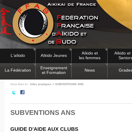
Aïkido et
Aïkido et 
L'aïkido
Aïkido Jeunes
les femmes
Senior
Enseignement
La Fédération
News
Grade
et Formation
Vous êtes ici :
Infos pratiques > SUBVENTIONS ANS
SUBVENTIONS ANS
GUIDE D'AIDE AUX CLUBS