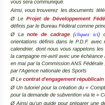
vous sera communiqué.
Ainsi, vous trouverez
les documents télé
Ø
Le
Projet de Développement Fédé
définis par le Bureau Fédéral comme prin
Ø
La
note de cadrage
(
cliquez ici
) 
orientations définis dans le P.D.F. ave
calendrier, dont nous vous rappelons le
la campagne mi-avril avec une échéance 
en mai par la
C
ommission ANS Fédérale ;
par l'Agence nationale des Sports
Ø
Le
contrat d'engagement républicain
Ø Un tutoriel pour la création du « Comp
pour la demande de subvention via le « 
Ø Ainsi qu’un guide pour préparer une d