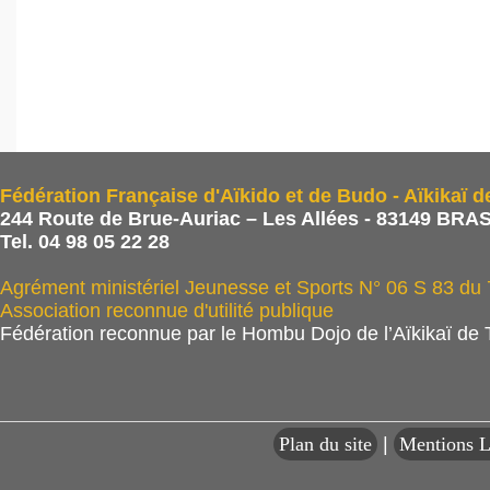
Fédération Française d'Aïkido et de Budo - Aïkikaï d
244 Route de Brue-Auriac – Les Allées - 83149 BRAS
Tel. 04 98 05 22 28
Agrément ministériel Jeunesse et Sports N° 06 S 83 du
Association reconnue d'utilité publique
Fédération reconnue par le Hombu Dojo de l’Aïkikaï de
Plan du site
|
Mentions L