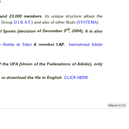
n
 and 23.000 members
. Its unique structure allows the
Group
)
and also of other Budo (
)
D.I.R.A.F.
SYSTEMA
rd
f Sports (decision
of December 3
, 2004
). It is also
&
member
I.AF.
o Hombu de Tokyo
International Aïkido
the UFA (Union of the Federations of Aikido), only
or download the file in English
CLICK HERE
Cliquez-ici [+]