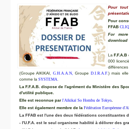
Pour tout
présentat
Pour consu
FFAB
CLIQ
For more 
download t
La
F.F.A.B
000 licenci
différence
(Groupe AIKIKAI,
Groupe
) mais ell
G.H.A.A.N,
D.I.R.A.F.
comme la
.
SYSTEMA
La F.F.A.B. dispose de l'agrément du Ministère des Spo
d'utilité publique.
Elle est reconnue par
.
l'Aïkikaï So Hombu de Tokyo
Elle est également membre de la
Fédération Européenne d'A
La FFAB est l'une des deux fédérations constituantes de
- l'U.F.A. est le seul organisme habilité à délivrer des 