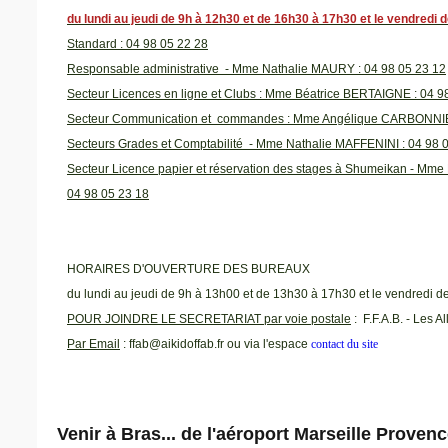
du lundi au jeudi de 9h à 12h30 et de 16h30 à 17h30 et le vendredi
Standard : 04 98 05 22 28
Responsable administrative - Mme Nathalie MAURY : 04 98 05 23 12
Secteur Licences en ligne et Clubs : Mme Béatrice BERTAIGNE : 04 9
Secteur Communication et commandes : Mme Angélique CARBONNIER
Secteurs Grades et Comptabilité - Mme Nathalie MAFFENINI : 04 98 
Secteur Licence papier et réservation des stages à Shumeikan - M
04 98 05 23 18
HORAIRES D'OUVERTURE DES BUREAUX
du lundi au jeudi de 9h à 13h00 et de 13h30 à 17h30 et le vendredi 
POUR JOINDRE LE SECRETARIAT
par voie postale
: F.F.A.B. - Les 
Par Email
: ffab@aikidoffab.fr ou via l'espace
contact du site
Venir à Bras... de l'aéroport Marseille Proven