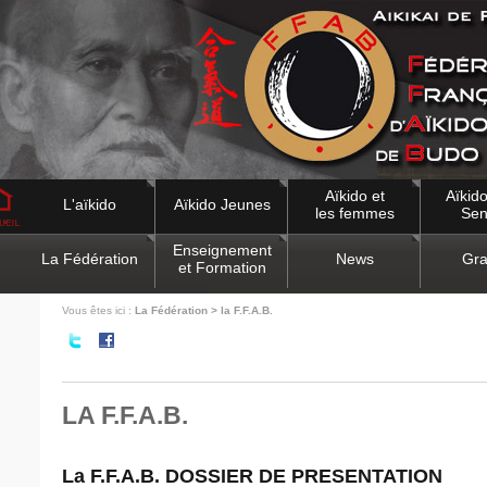
Aïkido et
Aïkido
L'aïkido
Aïkido Jeunes
les femmes
Sen
Enseignement
La Fédération
News
Gra
et Formation
Vous êtes ici :
La Fédération > la F.F.A.B.
LA F.F.A.B.
La F.F.A.B. DOSSIER DE PRESENTATION