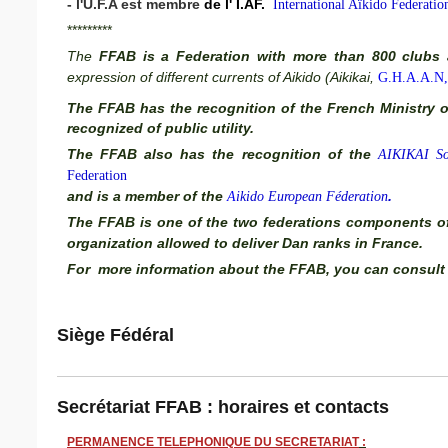
- l'U.F.A est membre
de l' I.AF.
International Aïkido Federatio
*********
The
FFAB is a Federation with more than 800 clubs
expression of different currents of Aikido (Aikikai,
G.H.A.A.N,
The FFAB has the recognition of the French Ministry o
recognized of public utility.
The FFAB also has the recognition of the
AIKIKAI S
Federation
and is a member of the
.
A
ikido European Féderation
The FFAB is one of the two federations components of 
organization allowed to deliver Dan ranks in France.
For more information about the FFAB, you can consult 
Siège Fédéral
Secrétariat FFAB : horaires et contacts
PERMANENCE TELEPHONIQUE DU SECRETARIAT
: