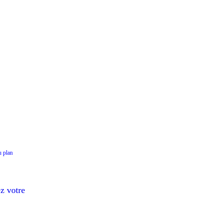
u plan
ez votre