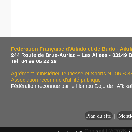
Fédération Française d'Aïkido et de Budo - Aïkik
244 Route de Brue-Auriac – Les Allées - 83149 
Tel. 04 98 05 22 28
Agrément ministériel Jeunesse et Sports N° 06 S 
Association reconnue d'utilité publique
Fédération reconnue par le Hombu Dojo de l’Aïkika
Plan du site
|
Menti
Copyright © 2026- F.