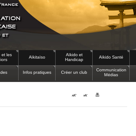
 et les
Aïkido et
Aïkitaïso
Aïkido Santé
iors
Handicap
Communication
des
Infos pratiques
Créer un club
Médias