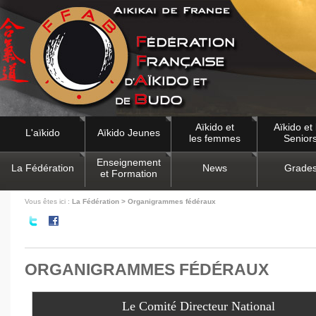
Aïkido et
Aïkido et 
L'aïkido
Aïkido Jeunes
les femmes
Senior
Enseignement
La Fédération
News
Grade
et Formation
Vous êtes ici :
La Fédération > Organigrammes fédéraux
ORGANIGRAMMES FÉDÉRAUX
Le Comité Directeur National