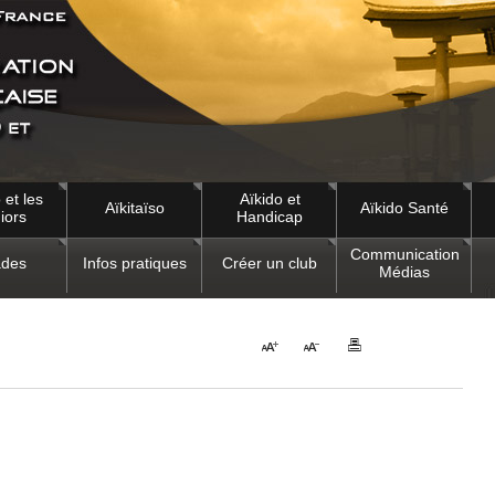
 et les
Aïkido et
Aïkitaïso
Aïkido Santé
iors
Handicap
Communication
des
Infos pratiques
Créer un club
Médias