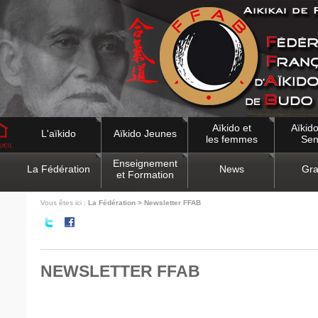
Aïkido et
Aïkido
L'aïkido
Aïkido Jeunes
les femmes
Sen
Enseignement
La Fédération
News
Gra
et Formation
Vous êtes ici :
La Fédération > Newsletter FFAB
NEWSLETTER FFAB