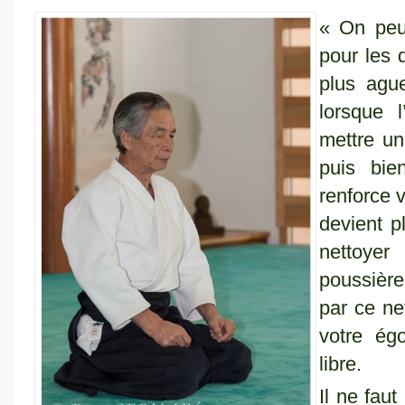
« On peut
pour les 
plus ague
lorsque 
mettre un
puis bie
renforce v
devient pl
nettoyer
poussière
par ce ne
votre ég
libre.
Il ne faut