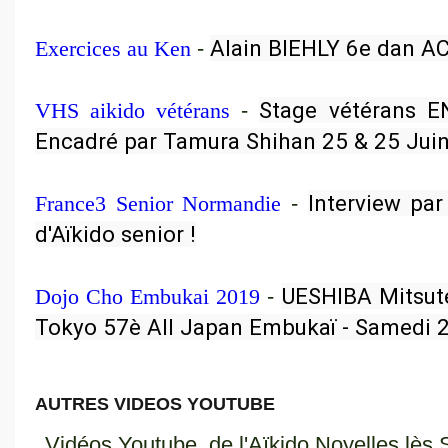
Alain BIEHLY 6e dan A
Exercices au Ken
-
Stage vétérans E
VHS aikido vétérans
-
Encadré par Tamura Shihan 25 & 25 Jui
Interview par
France3 Senior Normandie
-
d'Aïkido senior !
UESHIBA Mitsute
Dojo Cho Embukai 2019
-
Tokyo 57è All Japan Embukaï - Samedi 
AUTRES VIDEOS YOUTUBE
Vidéos Youtube de l'Aïkido Noyelles lès 