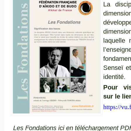
La disci
dimension
développ
dimension
laquelle
l’enseig
fondame
Senseï et
identité.
Pour vi
sur le li
https://vu
Les Fondations ici en téléchargement PD