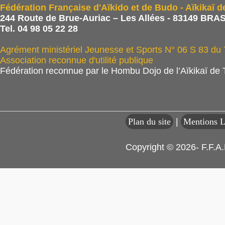
Fédération Française d'Aïkido et de Budo - Aïkikaï d
244 Route de Brue-Auriac – Les Allées - 83149 BRAS
Tel. 04 98 05 22 28
Agrément ministériel Jeunesse et Sports N° 06 S 83 du
Association reconnue d'utilité publique
Fédération reconnue par le Hombu Dojo de l’Aïkikaï de
Plan du site
|
Mentions L
Copyright © 2026- F.F.A.