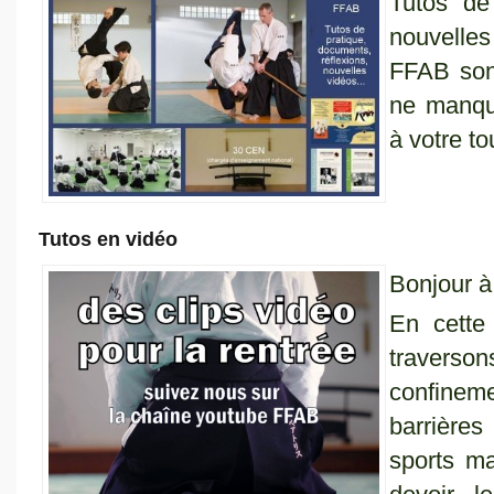
Tutos de 
nouvelle
FFAB sont
ne manqu
à votre to
Tutos en vidéo
Bonjour à 
En cette 
traverson
confine
barrière
sports ma