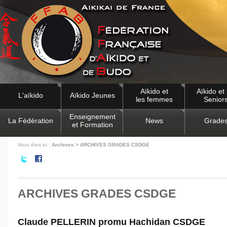
Aïkido et
Aïkido et 
L'aïkido
Aïkido Jeunes
les femmes
Senior
Enseignement
La Fédération
News
Grade
et Formation
Vous êtes ici :
Archives > ARCHIVES GRADES CSDGE
ARCHIVES GRADES CSDGE
Claude PELLERIN promu Hachidan CSDGE