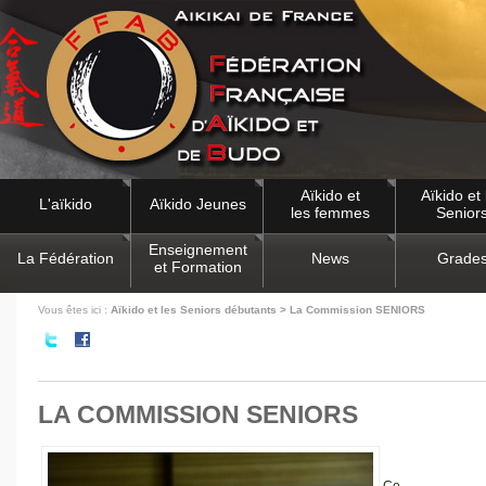
Aïkido et
Aïkido et 
L'aïkido
Aïkido Jeunes
les femmes
Senior
Enseignement
La Fédération
News
Grade
et Formation
Vous êtes ici :
Aïkido et les Seniors débutants > La Commission SENIORS
LA COMMISSION SENIORS
Co-