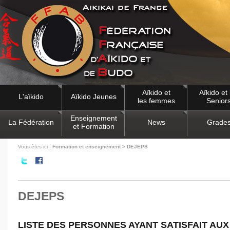
Aïkido et
Aïkido et 
L'aïkido
Aïkido Jeunes
les femmes
Senior
Enseignement
La Fédération
News
Grade
et Formation
Vous êtes ici :
Formation et enseignement > DEJEPS
DEJEPS
LISTE DES PERSONNES AYANT SATISFAIT AUX