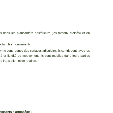
s dans les plansantéro postérieurs (les fameux croisés) et en
mettant les mouvements.
onne congruence des surfaces articulaire. Ils contribuent, avec les
t à la fluidité du mouvement. Ils sont mobiles dans leurs parties
 translation et de rotation.
eign
ants d’orthopédie)