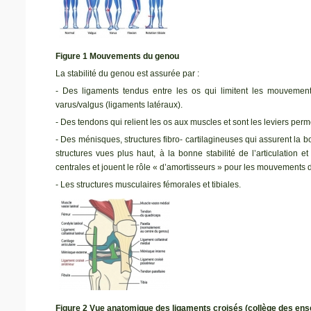
Figure 1 Mouvements du genou
La stabilité du genou est assurée par :
- Des ligaments tendus entre les os qui limitent les mouvement
varus/valgus (ligaments latéraux).
- Des tendons qui relient les os aux muscles et sont les leviers per
- Des ménisques, structures fibro- cartilagineuses qui assurent la b
structures vues plus haut, à la bonne stabilité de l’articulation e
centrales et jouent le rôle « d’amortisseurs » pour les mouvements de
- Les structures musculaires fémorales et tibiales.
Figure 2 Vue anatomique des ligaments croisés (collège des
ens