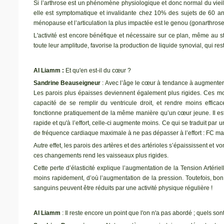
Si l’arthrose est un phénomène physiologique et donc normal du vieil
elle est symptomatique et invalidante chez 10% des sujets de 60 a
ménopause et l’articulation la plus impactée est le genou (gonarthrose
L'activité est encore bénéfique et nécessaire sur ce plan, même au st
toute leur amplitude, favorise la production de liquide synovial, qui reste
Al Liamm :
Et qu'en est-il du cœur ?
Sandrine Beauseigneur
: Avec l’âge le cœur à tendance à augmenter
Les parois plus épaisses deviennent également plus rigides. Ces mod
capacité de se remplir du ventricule droit, et rendre moins effica
fonctionne pratiquement de la même manière qu’un cœur jeune. Il es
rapide et qu'à l’effort, celle-ci augmente moins. Ce qui se traduit par u
de fréquence cardiaque maximale à ne pas dépasser à l’effort : FC ma
Autre effet, les parois des artères et des artérioles s’épaississent et 
ces changements rend les vaisseaux plus rigides.
Cette perte d’élasticité explique l’augmentation de la Tension Artériel
moins rapidement, d’où l’augmentation de la pression. Toutefois, bon
sanguins peuvent être réduits par une activité physique régulière !
Al Liamm
: Il reste encore un point que l'on n'a pas abordé ; quels so