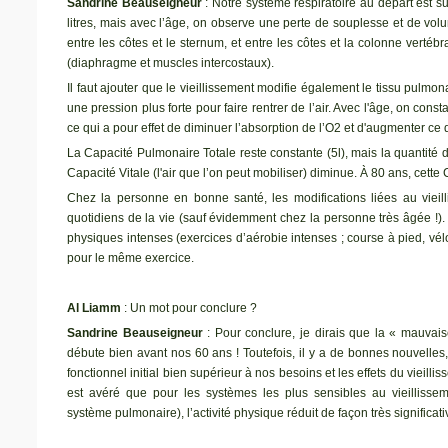
Sandrine Beauseigneur
: Notre système respiratoire au départ est 
litres, mais avec l’âge, on observe une perte de souplesse et de volu
entre les côtes et le sternum, et entre les côtes et la colonne vertéb
(diaphragme et muscles intercostaux).
Il faut ajouter que le vieillissement modifie également le tissu pulmonai
une pression plus forte pour faire rentrer de l’air. Avec l'âge, on con
ce qui a pour effet de diminuer l’absorption de l’O2 et d'augmenter ce
La Capacité Pulmonaire Totale reste constante (5l), mais la quantité 
Capacité Vitale (l'air que l’on peut mobiliser) diminue. À 80 ans, cette C
Chez la personne en bonne santé, les modifications liées au viei
quotidiens de la vie (sauf évidemment chez la personne très âgée !). L
physiques intenses (exercices d’aérobie intenses ; course à pied, vélo ..
pour le même exercice.
Al Liamm
: Un mot pour conclure ?
Sandrine Beauseigneur
: Pour conclure, je dirais que la « mauvais
débute bien avant nos 60 ans ! Toutefois, il y a de bonnes nouvelles,
fonctionnel initial bien supérieur à nos besoins et les effets du vieill
est avéré que pour les systèmes les plus sensibles au vieillissem
système pulmonaire), l’activité physique réduit de façon très significat