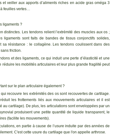
ies et veiller aux apports d’aliments riches en acide gras oméga 3
 à feuilles vertes…
es ligaments ?
 distinctes. Les tendons relient l’extrémité des muscles aux os ;
s ligaments sont faits de bandes de tissus conjonctifs solides,
 et sa résistance : le collagène. Les tendons coulissent dans des
sans friction.
dons et des ligaments, ce qui induit une perte d’élasticité et une
réduire les mobilités articulaires et leur plus grande fragilité peut
rtant sur le plan articulaire également ?
ge qui recouvre les extrémités des os sont recouvertes de cartilage.
 réduit les frottements liés aux mouvements articulaires et il est
 au cartilage). De plus, les articulations sont enveloppées par un
 synovial produisent une petite quantité de liquide transparent, le
laires (facilite les mouvements).
rticulations, en partie à cause de l’usure induite par des années de
lement. C'est cette usure du cartilage que l'on appelle arthrose.