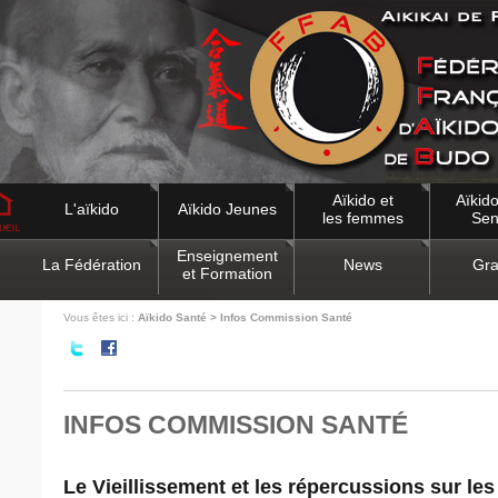
Aïkido et
Aïkido
L'aïkido
Aïkido Jeunes
les femmes
Sen
Enseignement
La Fédération
News
Gra
et Formation
Vous êtes ici :
Aïkido Santé > Infos Commission Santé
INFOS COMMISSION SANTÉ
Le Vieillissement et les répercussions sur le