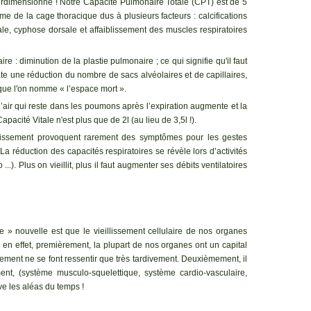
surdimensionné ! Notre Capacité Pulmonaire Totale (CPT) est de 5
me de la cage thoracique dus à plusieurs facteurs : calcifications
rale, cyphose dorsale et affaiblissement des muscles respiratoires
re : diminution de la plastie pulmonaire ; ce qui signifie qu'il faut
state une réduction du nombre de sacs alvéolaires et de capillaires,
 que l'on nomme « l’espace mort ».
d’air qui reste dans les poumons après l’expiration augmente et la
apacité Vitale n'est plus que de 2l (au lieu de 3,5l !).
llissement provoquent rarement des symptômes pour les gestes
a réduction des capacités respiratoires se révèle lors d’activités
.). Plus on vieillit, plus il faut augmenter ses débits ventilatoires
e » nouvelle est que le vieillissement cellulaire de nos organes
 en effet, premièrement, la plupart de nos organes ont un capital
issement ne se font ressentir que très tardivement. Deuxièmement, il
ent, (système musculo-squelettique, système cardio-vasculaire,
ive les aléas du temps !