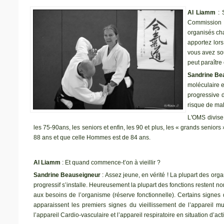
Al Liamm
:
Commission 
organisés ch
apportez lors
vous avez sou
peut paraître 
Sandrine Be
moléculaire e
progressive 
risque de mal
L'OMS divise 
les 75-90ans, les seniors et enfin, les 90 et plus, les « grands senio
88 ans et que celle Hommes est de 84 ans.
Al Liamm
: Et quand commence-t’on à vieillir ?
Sandrine Beauseigneur
: Assez jeune, en vérité ! La plupart des org
progressif s’installe. Heureusement la plupart des fonctions restent no
aux besoins de l’organisme (réserve fonctionnelle). Certains signes 
apparaissent les premiers signes du vieillissement de l’appareil mus
l’appareil Cardio-vasculaire et l’appareil respiratoire en situation d’ac