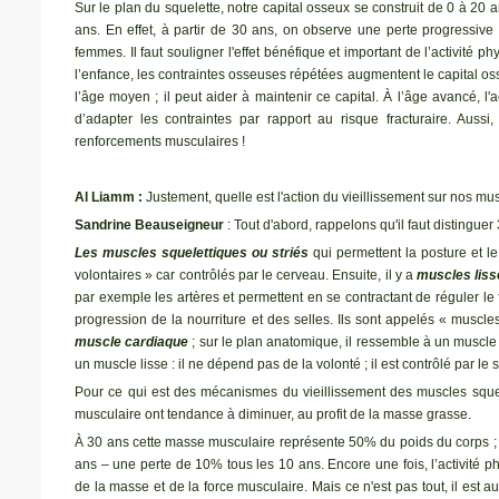
Sur le plan du squelette, notre capital osseux se construit de 0 à 20 an
ans. En effet, à partir de 30 ans, on observe une perte progressiv
femmes. Il faut souligner l'effet bénéfique et important de l’activité
l’enfance, les contraintes osseuses répétées augmentent le capital os
l’âge moyen ; il peut aider à maintenir ce capital. À l’âge avancé, l'
d’adapter les contraintes par rapport au risque fracturaire. Aussi
renforcements musculaires !
Al Liamm :
Justement, quelle est l'action du vieillissement sur nos mu
Sandrine Beauseigneur
: Tout d'abord, rappelons qu'il faut distinguer
Les muscles squelettiques ou striés
qui permettent la posture et l
volontaires » car contrôlés par le cerveau. Ensuite, il y a
muscles lis
par exemple les artères et permettent en se contractant de réguler le f
progression de la nourriture et des selles. Ils sont appelés « muscles
muscle cardiaque
; sur le plan anatomique, il ressemble à un muscl
un muscle lisse : il ne dépend pas de la volonté ; il est contrôlé par
Pour ce qui est des mécanismes du vieillissement des muscles squele
musculaire ont tendance à diminuer, au profit de la masse grasse.
À 30 ans cette masse musculaire représente 50% du poids du corps ; à
ans – une perte de 10% tous les 10 ans. Encore une fois, l’activité ph
de la masse et de la force musculaire. Mais ce n'est pas tout, il est a