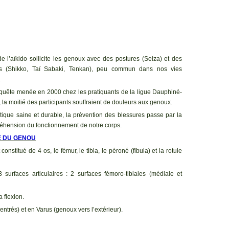
e l’aïkido sollicite les genoux avec des postures (Seiza) et des
s (Shikko, Taï Sabaki, Tenkan), peu commun dans nos vies
.
uête menée en 2000 chez les pratiquants de la ligue Dauphiné-
la moitié des participants souffraient de douleurs aux genoux.
tique saine et durable, la prévention des blessures passe par la
hension du fonctionnement de notre corps.
E DU GENOU
onstitué de 4 os, le fémur, le tibia, le péroné (fibula) et la rotule
3 surfaces articulaires : 2 surfaces fémoro-tibiales (médiale et
a flexion.
trés) et en Varus (genoux vers l’extérieur).