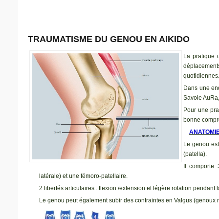
TRAUMATISME DU GENOU EN AIKIDO
La pratique d
déplacement
quotidiennes
Dans une enq
Savoie AuRa, 
Pour une pra
bonne compré
ANATOMI
Le genou est c
(patella).
Il comporte 
latérale) et une fémoro-patellaire.
2 libertés articulaires : flexion /extension et légère rotation pendant l
Le genou peut également subir des contraintes en Valgus (genoux ren