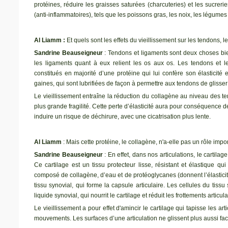
protéines, réduire les graisses saturées (charcuteries) et les sucrer
(anti-inflammatoires), tels que les poissons gras, les noix, les légumes
Al Liamm :
Et quels sont les effets du vieillissement sur les tendons, l
Sandrine Beauseigneur
: Tendons et ligaments sont deux choses bien
les ligaments quant à eux relient les os aux os. Les tendons et le
constitués en majorité d’une protéine qui lui confère son élasticité
gaines, qui sont lubrifiées de façon à permettre aux tendons de glisser 
Le vieillissement entraîne la réduction du collagène au niveau des ten
plus grande fragilité. Cette perte d’élasticité aura pour conséquence de 
induire un risque de déchirure, avec une cicatrisation plus lente.
Al Liamm
: Mais cette protéine, le collagène, n'a-elle pas un rôle impo
Sandrine Beauseigneur
: En effet, dans nos articulations, le cartila
Ce cartilage est un tissu protecteur lisse, résistant et élastique qui
composé de collagène, d’eau et de protéoglycanes (donnent l’élasticité
tissu synovial, qui forme la capsule articulaire. Les cellules du tissu
liquide synovial, qui nourrit le cartilage et réduit les frottements articu
Le vieillissement a pour effet d'amincir le cartilage qui tapisse les a
mouvements. Les surfaces d’une articulation ne glissent plus aussi faci