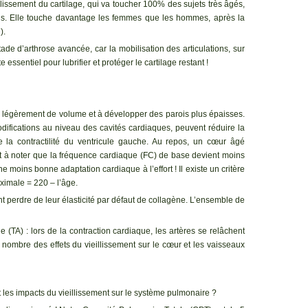
lissement du cartilage, qui va toucher 100% des sujets très âgés,
ns. Elle touche davantage les femmes que les hommes, après la
).
ade d’arthrose avancée, car la mobilisation des articulations, sur
 essentiel pour lubrifier et protéger le cartilage restant !
 légèrement de volume et à développer des parois plus épaisses.
ifications au niveau des cavités cardiaques, peuvent réduire la
ce la contractilité du ventricule gauche. Au repos, un cœur âgé
t à noter que la fréquence cardiaque (FC) de base devient moins
ne moins bonne adaptation cardiaque à l’effort ! Il existe un critère
ximale = 220 – l’âge.
vont perdre de leur élasticité par défaut de collagène. L’ensemble de
le (TA) : lors de la contraction cardiaque, les artères se relâchent
 nombre des effets du vieillissement sur le cœur et les vaisseaux
nt les impacts du vieillissement sur le système pulmonaire ?