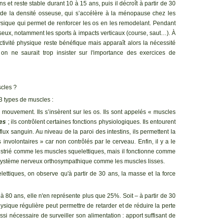
s et reste stable durant 10 à 15 ans, puis il décroît à partir de 30
e de la densité osseuse, qui s’accélère à la ménopause chez les
 physique qui permet de renforcer les os en les remodelant. Pendant
seux, notamment les sports à impacts verticaux (course, saut…). À
activité physique reste bénéfique mais apparaît alors la nécessité
, on ne saurait trop insister sur l'importance des exercices de
scles ?
 3 types de muscles :
e mouvement. Ils s’insèrent sur les os. Ils sont appelés « muscles
ses
; ils contrôlent certaines fonctions physiologiques. Ils entourent
lux sanguin. Au niveau de la paroi des intestins, ils permettent la
 involontaires » car non contrôlés par le cerveau. Enfin, il y a le
e strié comme les muscles squelettiques, mais il fonctionne comme
 le système nerveux orthosympathique comme les muscles lisses.
ttiques, on observe qu'à partir de 30 ans, la masse et la force
 80 ans, elle n'en représente plus que 25%. Soit – à partir de 30
ysique régulière peut permettre de retarder et de réduire la perte
ussi nécessaire de surveiller son alimentation : apport suffisant de