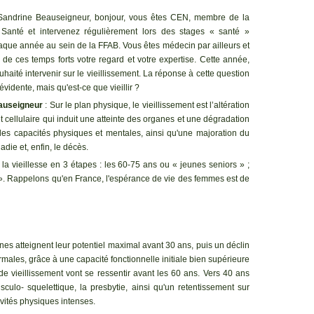
 Sandrine Beauseigneur, bonjour, vous êtes CEN, membre de la
Santé et intervenez régulièrement lors des stages « santé »
aque année au sein de la FFAB. Vous êtes médecin par ailleurs et
 de ces temps forts votre regard et votre expertise. Cette année,
haité intervenir sur le vieillissement. La réponse à cette question
évidente, mais qu'est-ce que vieillir ?
auseigneur
: Sur le plan physique, le vieillissement est l’altération
t cellulaire qui induit une atteinte des organes et une dégradation
des capacités physiques et mentales, ainsi qu'une majoration du
adie et, enfin, le décès.
la vieillesse en 3 étapes : les 60-75 ans ou « jeunes seniors » ;
rs ». Rappelons qu'en France, l'espérance de vie des femmes est de
anes atteignent leur potentiel maximal avant 30 ans, puis un déclin
rmales, grâce à une capacité fonctionnelle initiale bien supérieure
de vieillissement vont se ressentir avant les 60 ans. Vers 40 ans
culo- squelettique, la presbytie, ainsi qu'un retentissement sur
tivités physiques intenses.