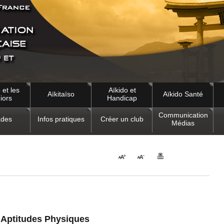
 et les
Aïkido et
Aïkitaïso
Aïkido Santé
iors
Handicap
Communication
des
Infos pratiques
Créer un club
Médias
s Aptitudes Physiques