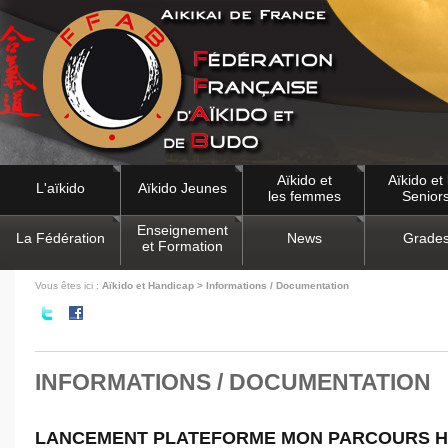
Aïkido et
Aïkido et 
L'aïkido
Aïkido Jeunes
les femmes
Senior
Enseignement
La Fédération
News
Grade
et Formation
Vous êtes ici :
Aïkido et Handicap > Informations / Documentation
INFORMATIONS / DOCUMENTATION
LANCEMENT PLATEFORME MON PARCOURS H