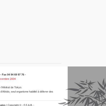
 Fax 04 94 69 97 76 -
décembre 2004
l'Aïkikaï de Tokyo.
'Aïkido, seul organisme habilité à délivrer des
ales
| Copyright © - F.F.A.B. -