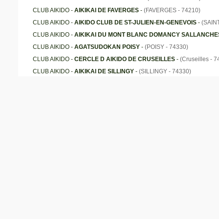
CLUB AIKIDO -
AIKIKAI DE FAVERGES
-
(FAVERGES - 74210)
CLUB AIKIDO -
AIKIDO CLUB DE ST-JULIEN-EN-GENEVOIS
-
(SAIN
CLUB AIKIDO -
AIKIKAI DU MONT BLANC DOMANCY SALLANCHE
CLUB AIKIDO -
AGATSUDOKAN POISY
-
(POISY - 74330)
CLUB AIKIDO -
CERCLE D AIKIDO DE CRUSEILLES
-
(Cruseilles - 
CLUB AIKIDO -
AIKIKAI DE SILLINGY
-
(SILLINGY - 74330)