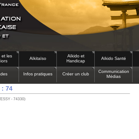
 et les
Aïkido et
Aïkitaïso
Aïkido Santé
iors
Handicap
Communication
des
Infos pratiques
Créer un club
Médias
 : 74
ESSY - 74330)