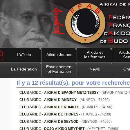
Aïkido et
Aïkido
L'aïkido
Aïkido Jeunes
les femmes
Sen
Enseignement
La Fédération
News
Gra
et Formation
Il y a 12 résultat(s), pour votre recherche
CLUB AIKIDO -
AIKIKAI D'EPAGNY METZ-TESSY
-
(EPAGNY-METZ-T
CLUB AIKIDO -
AIKIKAI D'ANNECY
-
(ANNECY - 74960)
CLUB AIKIDO -
AIKIKAI DE RUMILLY
-
(RUMILLY - 74150)
CLUB AIKIDO -
AIKIKAI DE THONES
-
(THONES - 74230)
CLUB AIKIDO -
AIKIKAI DE SEYNOD
-
(SEYNOD - 74600)
CLUB AIKIDO -
DOJO AIKIDO MEYTHET
-
(MEYTHET - 74960)