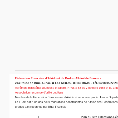
Fédération Française d'Aïkido et de Budo - Aïkikaï de France -
244 Route de Brue-Auriac � Les All�es - 83149 BRAS - Tél. 04 98 05 22 28 -
Agrément ministériel Jeunesse et Sports N° 06 S 83 du 7 octobre 1985 et du 3 
Association reconnue d'utilité publique
Membre de la Fédération Européenne d'Aïkido et reconnue par le Hombu Dojo de 
La FFAB est l'une des deux fédérations constituantes de l'Union des Fédérations d
grades dan reconnus par l'Etat Français.
Plan du site
|
Mentions Lég