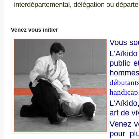
interdépartemental, délégation ou départ
Venez vous initier
Vous sou
L'Aïkid
public e
homm
débutants
handicap
L'Aïkido,
art de v
Venez vo
pour plu