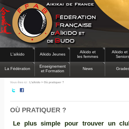
Aïkido et
Aïkido et 
L'aïkido
Aïkido Jeunes
les femmes
Senior
Enseignement
La Fédération
News
Grade
et Formation
Vous êtes ici :
L'aïkido > Où pratiquer ?
OÙ PRATIQUER ?
Le plus simple pour trouver un club