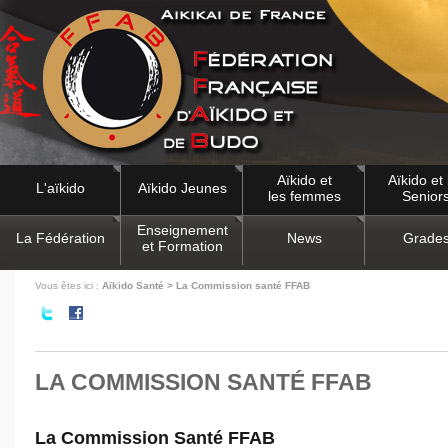
Aïkido et
Aïkido et 
L'aïkido
Aïkido Jeunes
les femmes
Senior
Enseignement
La Fédération
News
Grade
et Formation
Vous êtes ici :
Aïkido Santé > La Commission santé FFAB
LA COMMISSION SANTÉ FFAB
La Commission Santé FFAB