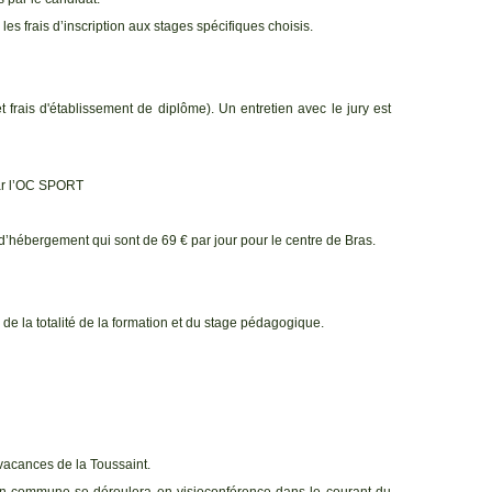
es frais d’inscription aux stages spécifiques choisis.
t frais d'établissement de diplôme). Un entretien avec le jury est
par l’OC SPORT
 et d’hébergement qui sont de 69 € par jour pour le centre de Bras.
e) de la totalité de la formation et du stage pédagogique.
acances de la Toussaint.
ion commune se déroulera en visioconférence dans le courant du