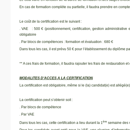
En cas de formation complète ou partielle, il faudra prendre en compte l
Le coût de la certification est le suivant :
. VAE : 500 € (positionnement, certification, gestion administrative e
obligatoire
. Par blocs de compétences : formation et évaluation : 680 €
Dans tous les cas, il est prévu 50 € pour l’établissement du diplôme 
** A ces frais de formation, il faudra rajouter les frais de restauration
MODALITES D’ACCES A LA CERTIFICATION
La certification est obligatoire, même si le (la) candidat(e) est allégé(
La certification peut s’obtenir soit :
. Par blocs de compétence
. Par VAE
ère
Dans tous les cas, cette certification a lieu durant la 1
semaine des v
Pour les candidats ayant opté pour la VAE, une réunion d’informat