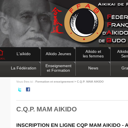
Aïkido et
Aïkido
L'aïkido
Aïkido Jeunes
les femmes
Sen
Enseignement
La Fédération
News
Gra
et Formation
Vous êtes ici :
Formation et enseignement > C.Q.P. MAM AIKIDO
C.Q.P. MAM AIKIDO
INSCRIPTION EN LIGNE CQP MAM AIKIDO - 