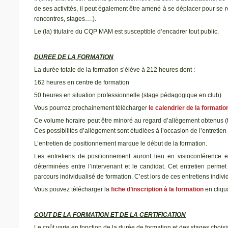
de ses activités, il peut également être amené à se déplacer pour se 
rencontres, stages….).
Le (la) titulaire du CQP MAM est susceptible d’encadrer tout public.
DUREE DE LA FORMATION
La durée totale de la formation s’élève à 212 heures dont :
162 heures en centre de formation
50 heures en situation professionnelle (stage pédagogique en club).
Vous pourrez prochainement télécharger
le calendrier de la forma
Ce volume horaire peut être minoré au regard d’allègement obtenus (ti
Ces possibilités d’allègement sont étudiées à l’occasion de l’entretie
L’entretien de positionnement marque le début de la formation.
Les entretiens de positionnement auront lieu en visioconférenc
déterminées entre l’intervenant et le candidat. Cet entretien permet 
parcours individualisé de formation. C’est lors de ces entretiens individ
Vous pouvez télécharger la
fiche d’inscription à la formation
en cliqu
COUT DE LA FORMATION ET DE LA CERTIFICATION
Le coût varie en fonction de la durée de formation et des stages choisi