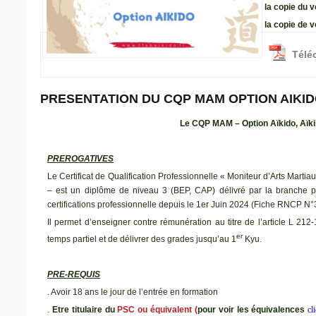
la copie du 
la copie de 
Téléc
PRESENTATION DU CQP MAM OPTION AIKIDO
Le CQP MAM – Option Aïkido, Aïki
PREROGATIVES
Le Certificat de Qualification Professionnelle « Moniteur d’Arts Marti
– est un diplôme de niveau 3 (BEP, CAP) délivré par la branche pro
certifications professionnelle depuis le 1er Juin 2024 (Fiche RNCP N°
Il permet d’enseigner contre rémunération au titre de l’article L 212
er
temps partiel et de délivrer des grades jusqu’au 1
Kyu.
PRE-REQUIS
. Avoir 18 ans le jour de l’entrée en formation
.
Etre titulaire du
PSC ou équivalent (
pour voir les équivalences
cl