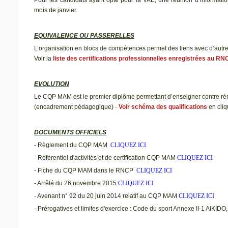
mois de janvier.
EQUIVALENCE OU PASSERELLES
L’organisation en blocs de compétences permet des liens avec d’autres c
Voir la
liste des certifications professionnelles enregistrées au R
EVOLUTION
Le CQP MAM est le premier diplôme permettant d’enseigner contre rémun
(encadrement pédagogique) -
Voir schéma des qualifications
en cli
DOCUMENTS OFFICIELS
- Règlement du CQP MAM
CLIQUEZ ICI
- Référentiel d'activités et de certification CQP MAM
CLIQUEZ ICI
- Fiche du CQP MAM dans le RNCP
CLIQUEZ ICI
- Arrêté du 26 novembre 2015
CLIQUEZ ICI
- Avenant n° 92 du 20 juin 2014 relatif au CQP MAM
CLIQUEZ ICI
- Prérogatives et limites d'exercice : Code du sport Annexe II-1 AIKI