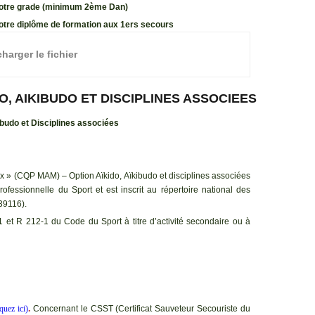
votre grade (minimum 2ème Dan)
votre diplôme de formation aux 1ers secours
harger le fichier
, AIKIBUDO ET DISCIPLINES ASSOCIEES
budo et Disciplines associées
aux » (CQP MAM) – Option Aïkido, Aïkibudo et disciplines associées
fessionnelle du Sport et est inscrit au répertoire national des
39116).
-1 et R 212-1 du Code du Sport à titre d’activité secondaire ou à
iquez ici
)
.
Concernant le CSST (Certificat Sauveteur Secouriste du