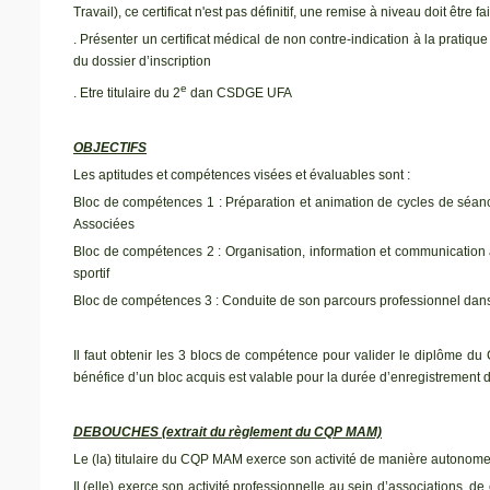
Travail), ce certificat n'est pas définitif, une remise à niveau doit être 
. Présenter un certificat médical de non contre-indication à la pratiq
du dossier d’inscription
e
. Etre titulaire du 2
dan CSDGE UFA
OBJECTIFS
Les aptitudes et compétences visées et évaluables sont :
Bloc de compétences 1 : Préparation et animation de cycles de séances
Associées
Bloc de compétences 2 : Organisation, information et communication 
sportif
Bloc de compétences 3 : Conduite de son parcours professionnel dans 
Il faut obtenir les 3 blocs de compétence pour valider le diplôme du
bénéfice d’un bloc acquis est valable pour la durée d’enregistrement
DEBOUCHES (extrait du règlement du CQP MAM)
Le (la) titulaire du CQP MAM exerce son activité de manière autonome 
Il (elle) exerce son activité professionnelle au sein d’associations, d