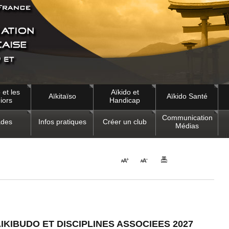
 et les
Aïkido et
Aïkitaïso
Aïkido Santé
iors
Handicap
Communication
des
Infos pratiques
Créer un club
Médias
AIKIBUDO ET DISCIPLINES ASSOCIEES 2027