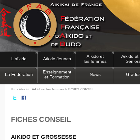
Aïkido et
Aïkido et 
L'aïkido
Aïkido Jeunes
les femmes
Senior
Enseignement
La Fédération
News
Grade
et Formation
Vous êtes ici :
Aïkido et les femmes > FICHES CONSEIL
FICHES CONSEIL
AIKIDO ET GROSSESSE