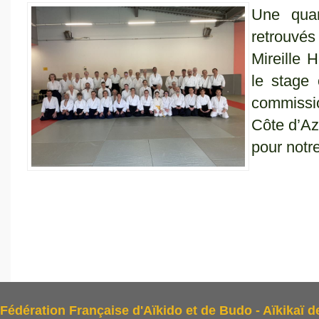
Une quar
retrouvé
Mireille 
le stage
commissi
Côte d’Az
pour notre 
Fédération Française d'Aïkido et de Budo - Aïkikaï d