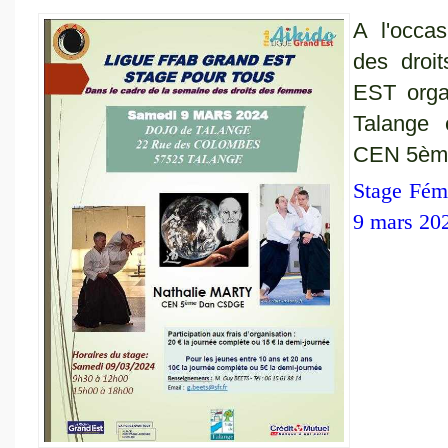
A l'occas
des droi
EST orga
Talange
CEN 5èm
Stage Fém
9 mars 202