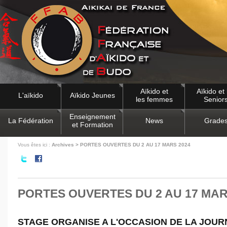
Aïkido et
Aïkido et 
L'aïkido
Aïkido Jeunes
les femmes
Senior
Enseignement
La Fédération
News
Grade
et Formation
Vous êtes ici :
Archives > PORTES OUVERTES DU 2 AU 17 MARS 2024
PORTES OUVERTES DU 2 AU 17 MAR
STAGE ORGANISE A L'OCCASION DE LA JOU