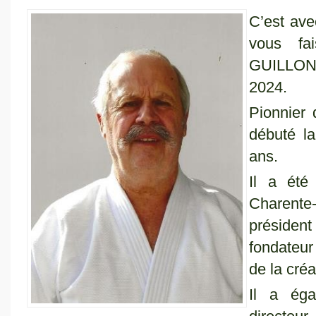
C’est ave
vous fa
GUILLON,
2024.
Pionnier 
débuté l
ans.
Il a été
Charent
président
fondateur
de la cré
Il a ég