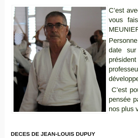
C’est ave
vous fai
MEUNIER 
Personne
date sur
présiden
professe
développem
C’est po
pensée pa
nos plus 
DECES DE JEAN-LOUIS DUPUY