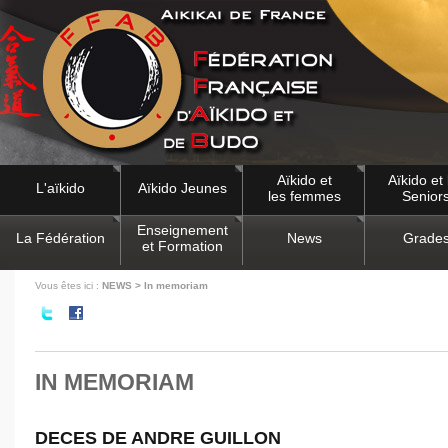
Aïkido et
Aïkido et 
L'aïkido
Aïkido Jeunes
les femmes
Senior
Enseignement
La Fédération
News
Grade
et Formation
Vous êtes ici :
NEWS > In memoriam
IN MEMORIAM
DECES DE ANDRE GUILLON