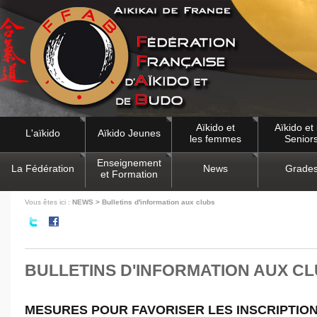
Aïkido et
Aïkido et 
L'aïkido
Aïkido Jeunes
les femmes
Senior
Enseignement
La Fédération
News
Grade
et Formation
Vous êtes ici :
NEWS > Bulletins d'information aux clubs
BULLETINS D'INFORMATION AUX C
MESURES POUR FAVORISER LES INSCRIPTIONS